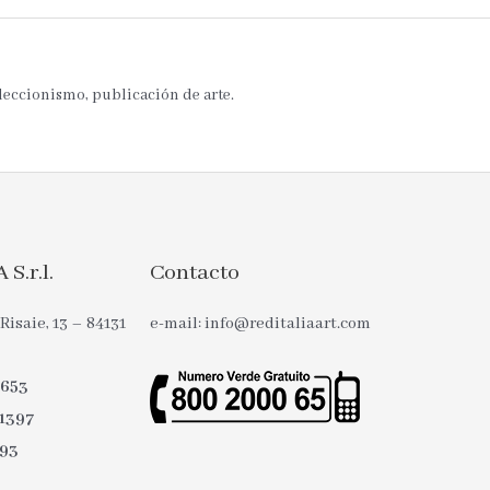
oleccionismo, publicación de arte.
S.r.l.
Contacto
Risaie, 13 – 84131
e-mail: info@reditaliaart.com
0653
1397
093