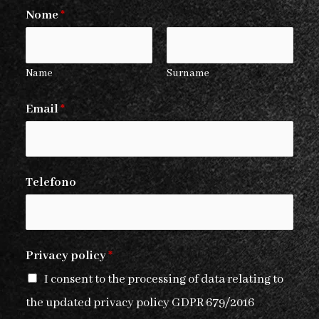
Nome
*
Name
Surname
Email
*
Telefono
E
Privacy policy
*
m
I consent to the processing of data relating to
a
the updated privacy policy GDPR 679/2016