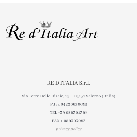
RE D’ITALIA S.r.l.
Via Terre Delle Risaie, 13 – 84131 Salerno (Italia)
P.Iva
04220630653
TEL
+39 089301397
FAX
+ 089303093
privacy policy