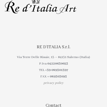
RE D’ITALIA S.r.l.
Via Terre Delle Risaie, 13 – 84131 Salerno (Italia)
P.Iva
04220630653
TEL
+39 089301397
FAX
+ 089303093
privacy policy
Contact