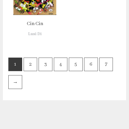
Cin Cin
Lusi Dì
1
2
3
4
5
6
7
→