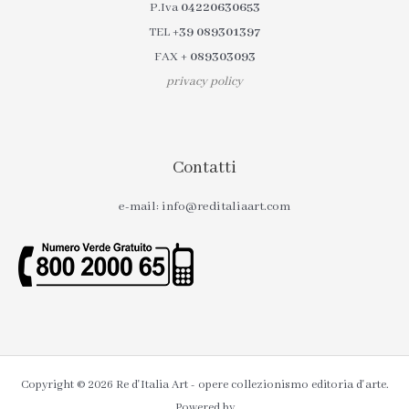
P.Iva
04220630653
TEL
+39 089301397
FAX
+ 089303093
privacy policy
Contatti
e-mail: info@reditaliaart.com
Copyright © 2026 Re d'Italia Art - opere collezionismo editoria d'arte.
Powered by