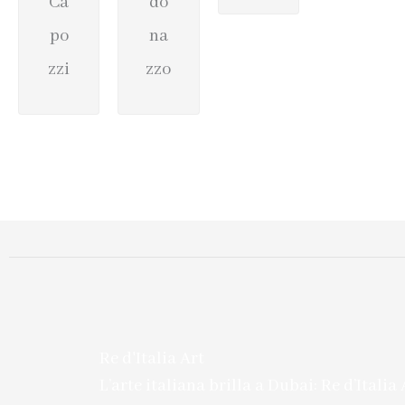
Ca
do
po
na
zzi
zzo
Re d'Italia Art
L’arte italiana brilla a Dubai: Re d’Italia