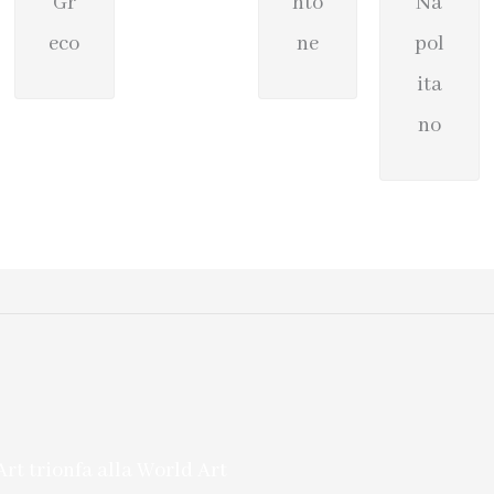
Gr
nto
Na
eco
ne
pol
ita
no
 Art trionfa alla World Art