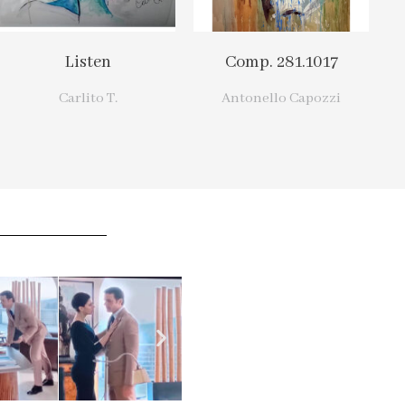
Listen
Comp. 281.1017
Carlito T.
Antonello Capozzi