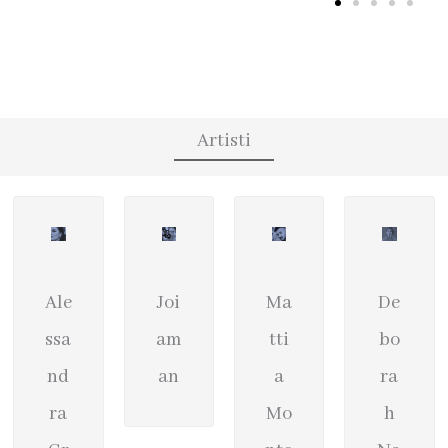
Artisti
Ale
Joi
Ma
De
ssa
am
tti
bo
nd
an
a
ra
ra
Mo
h