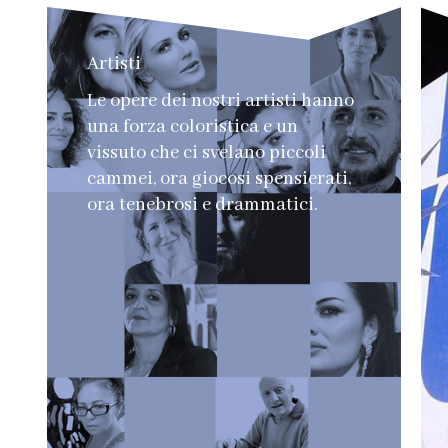
Artisti
Le opere dei nostri artisti hanno
una forza coloristica e un
vissuto che ci svelano piccoli
cammei, ora giocosi spensierati,
ora tenebrosi e drammatici.