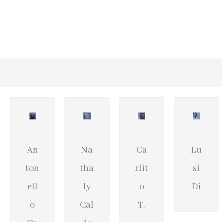
An
Na
Ca
Lu
ton
tha
rlit
si
ell
ly
o
Dì
o
Cal
T.