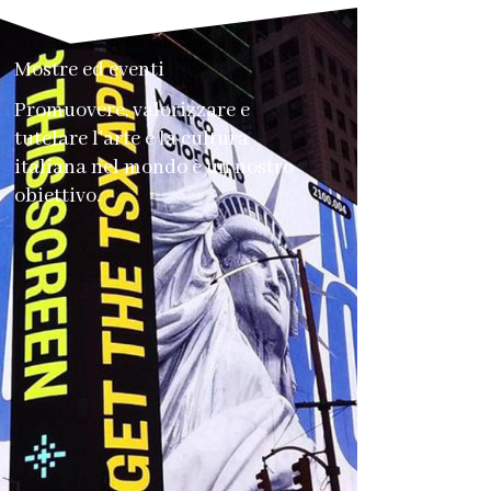
Mostre ed eventi
Promuovere, valorizzare e
tutelare l'arte e la cultura
italiana nel mondo è un nostro
obiettivo.