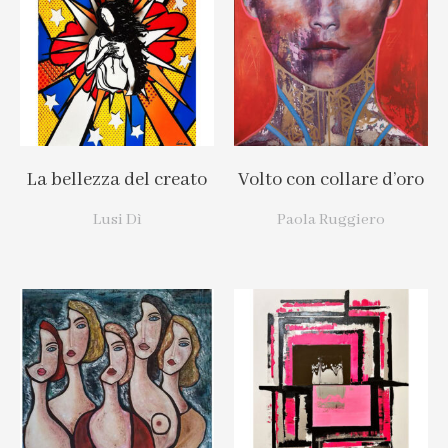
La bellezza del creato
Volto con collare d’oro
Lusi Dì
Paola Ruggiero