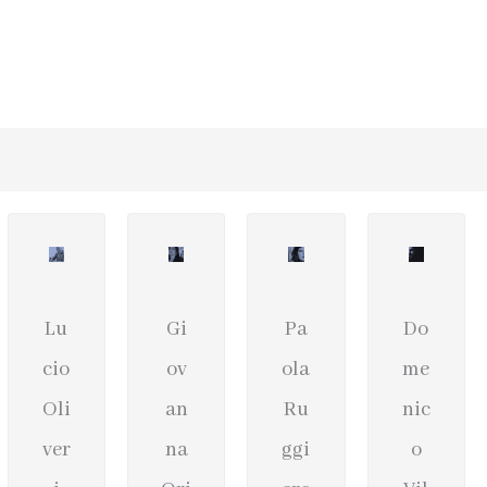
Lu
Gi
Pa
Do
cio
ov
ola
me
Oli
an
Ru
nic
ver
na
ggi
o