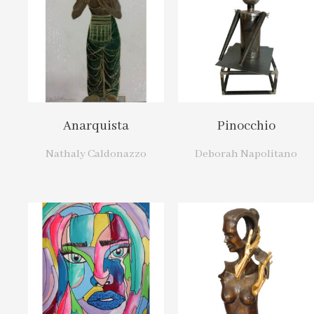
Anarquista
Pinocchio
Nathaly Caldonazzo
Deborah Napolitano