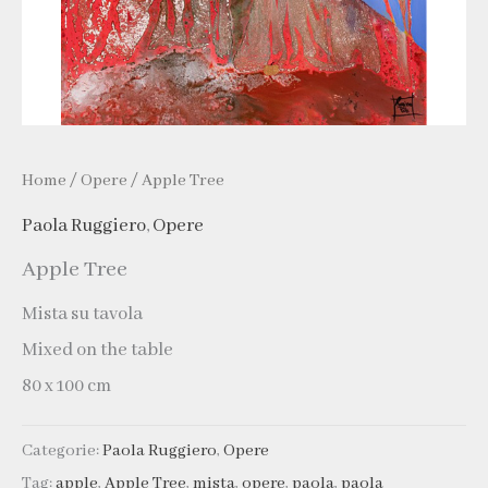
Home
/
Opere
/ Apple Tree
Paola Ruggiero
,
Opere
Apple Tree
Mista su tavola
Mixed on the table
80 x 100 cm
Categorie:
Paola Ruggiero
,
Opere
Tag:
apple
,
Apple Tree
,
mista
,
opere
,
paola
,
paola