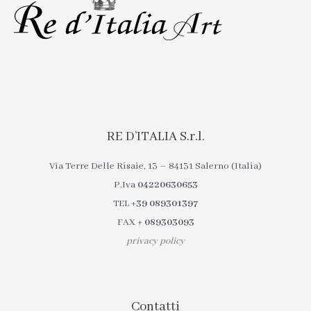
RE D’ITALIA S.r.l.
Via Terre Delle Risaie, 13 – 84131 Salerno (Italia)
P.Iva
04220630653
TEL
+39 089301397
FAX
+ 089303093
privacy policy
Contatti