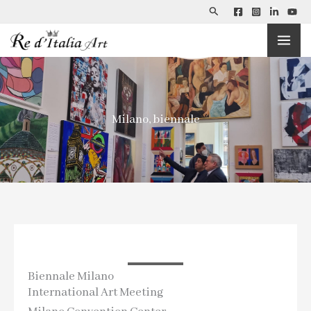
Cerca
Vai
al
contenuto
Milano, biennale
Biennale Milano
International Art Meeting