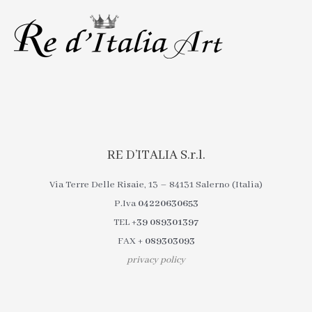
RE D’ITALIA S.r.l.
Via Terre Delle Risaie, 13 – 84131 Salerno (Italia)
P.Iva
04220630653
TEL
+39 089301397
FAX
+ 089303093
privacy policy