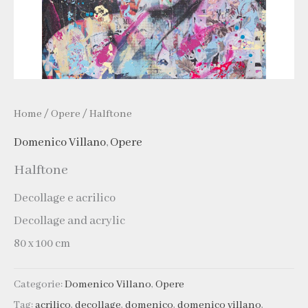
Home
/
Opere
/ Halftone
Domenico Villano
,
Opere
Halftone
Decollage e acrilico
Decollage and acrylic
80 x 100 cm
Categorie:
Domenico Villano
,
Opere
Tag:
acrilico
,
decollage
,
domenico
,
domenico villano
,