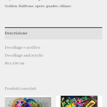
Golden
,
Halftone
,
opere
,
quadro
,
villano
Descrizione
Decollage e acrilico
Decollage and acrylic
80 x 100 cm
Prodotti correlati