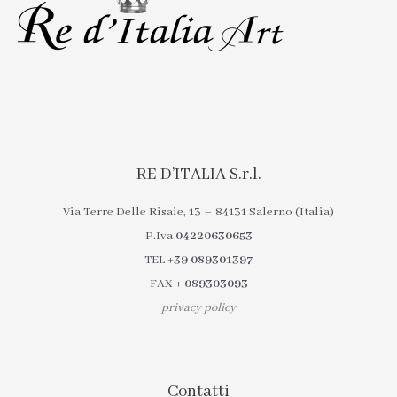
RE D’ITALIA S.r.l.
Via Terre Delle Risaie, 13 – 84131 Salerno (Italia)
P.Iva
04220630653
TEL
+39 089301397
FAX
+ 089303093
privacy policy
Contatti