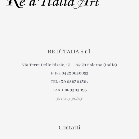
RE D’ITALIA S.r.l.
Via Terre Delle Risaie, 13 – 84131 Salerno (Italia)
P.Iva
04220630653
TEL
+39 089301397
FAX
+ 089303093
privacy policy
Contatti