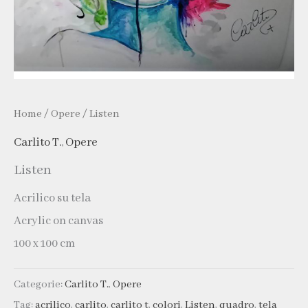
Home
/
Opere
/ Listen
Carlito T.
,
Opere
Listen
Acrilico su tela
Acrylic on canvas
100 x 100 cm
Categorie:
Carlito T.
,
Opere
Tag:
acrilico
,
carlito
,
carlito t
,
colori
,
Listen
,
quadro
,
tela