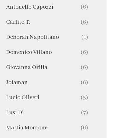
Antonello Capozzi
(6)
Carlito T.
(6)
Deborah Napolitano
(1)
Domenico Villano
(6)
Giovanna Orilia
(6)
Joiaman
(6)
Lucio Oliveri
(5)
Lusi Dì
(7)
Mattia Montone
(6)