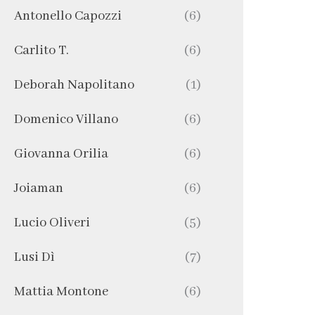
Antonello Capozzi
(6)
Carlito T.
(6)
Deborah Napolitano
(1)
Domenico Villano
(6)
Giovanna Orilia
(6)
Joiaman
(6)
Lucio Oliveri
(5)
Lusi Dì
(7)
Mattia Montone
(6)