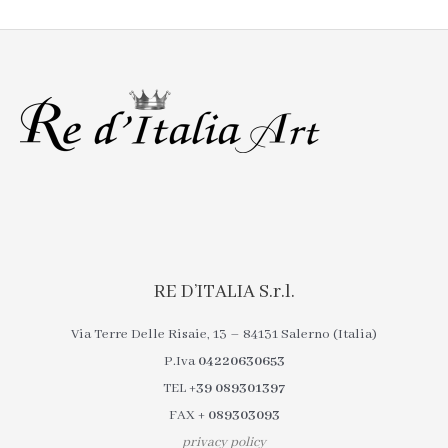
RE D’ITALIA S.r.l.
Via Terre Delle Risaie, 13 – 84131 Salerno (Italia)
P.Iva
04220630653
TEL
+39 089301397
FAX
+ 089303093
privacy policy