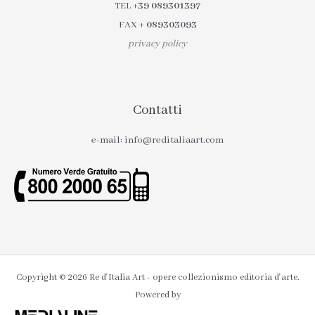
TEL
+39 089301397
FAX
+ 089303093
privacy policy
Contatti
e-mail: info@reditaliaart.com
Copyright © 2026 Re d'Italia Art - opere collezionismo editoria d'arte.
Powered by