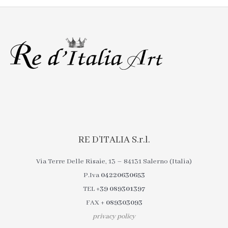
RE D’ITALIA S.r.l.
Via Terre Delle Risaie, 13 – 84131 Salerno (Italia)
P.Iva
04220630653
TEL
+39 089301397
FAX
+ 089303093
privacy policy