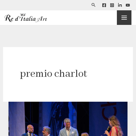
Cerca
Vai
al
contenuto
premio charlot