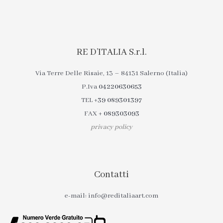
RE D’ITALIA S.r.l.
Via Terre Delle Risaie, 13 – 84131 Salerno (Italia)
P.Iva
04220630653
TEL
+39 089301397
FAX
+ 089303093
privacy policy
Contatti
e-mail: info@reditaliaart.com