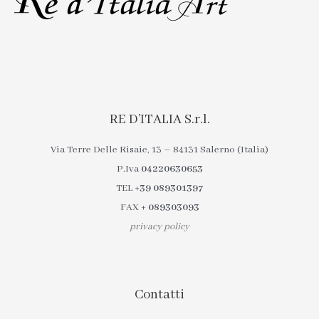
RE D’ITALIA S.r.l.
Via Terre Delle Risaie, 13 – 84131 Salerno (Italia)
P.Iva
04220630653
TEL
+39 089301397
FAX
+ 089303093
privacy policy
Contatti