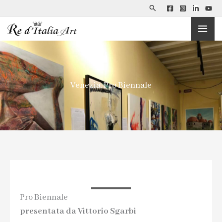
Cerca
Vai
al
contenuto
Venezia, Pro Biennale
Pro Biennale
presentata da Vittorio Sgarbi