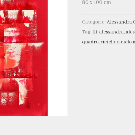
80 x 100 cm
Categorie:
Alessandra 
Tag:
01
,
alessandra
,
ale
quadro
,
riciclo
,
riciclo 