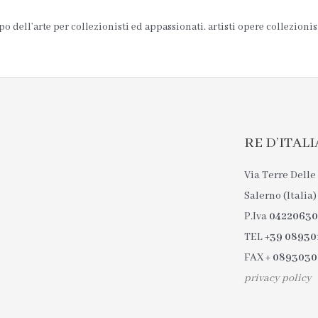
 dell’arte per collezionisti ed appassionati. artisti opere collezionis
RE D’ITALIA 
Via Terre Delle 
Salerno (Italia)
P.Iva
0422063
TEL
+39 08930
FAX
+ 089303
privacy policy