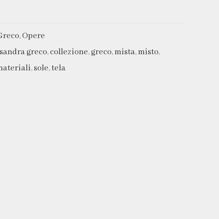
Greco
,
Opere
ssandra greco
,
collezione
,
greco
,
mista
,
misto
,
materiali
,
sole
,
tela