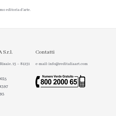
mo editoria d'arte.
S.r.l.
Contatti
Risaie, 13 – 84131
e-mail: info@reditaliaart.com
0653
1397
093