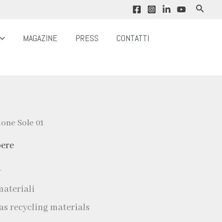
Cerca
MAGAZINE
PRESS
CONTATTI
ione Sole 01
ere
1
materiali
s recycling materials