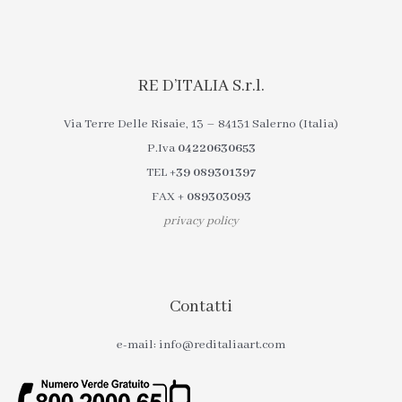
RE D’ITALIA S.r.l.
Via Terre Delle Risaie, 13 – 84131 Salerno (Italia)
P.Iva
04220630653
TEL
+39 089301397
FAX
+ 089303093
privacy policy
Contatti
e-mail: info@reditaliaart.com